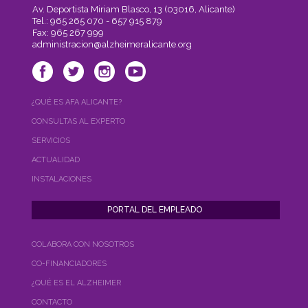
Av. Deportista Miriam Blasco, 13 (03016, Alicante)
Tel.: 965 265 070 - 657 915 879
Fax: 965 267 999
administracion@alzheimeralicante.org
¿QUÉ ES AFA ALICANTE?
CONSULTAS AL EXPERTO
SERVICIOS
ACTUALIDAD
INSTALACIONES
COLABORA CON NOSOTROS
CO-FINANCIADORES
¿QUÉ ES EL ALZHEIMER
CONTACTO