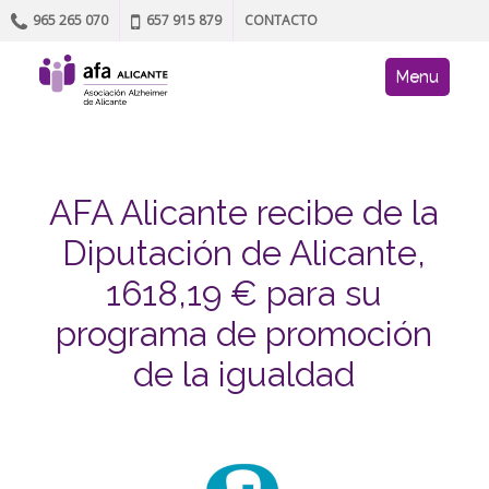
965 265 070
657 915 879
CONTACTO
Skip to content
AFA site navig
Menu
AFA Alicante recibe de la
Diputación de Alicante,
1618,19 € para su
programa de promoción
de la igualdad