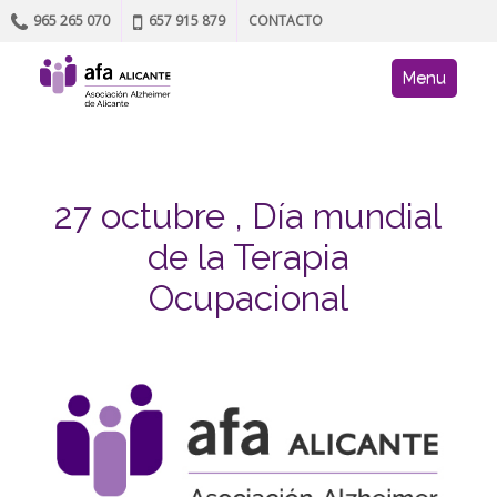
965 265 070
657 915 879
CONTACTO
Skip to content
AFA site navig
Menu
27 octubre , Día mundial
de la Terapia
Ocupacional