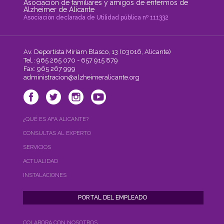
Asociación de familiares y amigos de enfermos de
Alzheimer de Alicante
Asociación declarada de Utilidad pública nº 111332
Av. Deportista Miriam Blasco, 13 (03016, Alicante)
Tel.: 965 265 070 - 657 915 879
Fax: 965 267 999
administracion@alzheimeralicante.org
¿QUÉ ES AFA ALICANTE?
CONSULTAS AL EXPERTO
SERVICIOS
ACTUALIDAD
INSTALACIONES
COLABORA CON NOSOTROS