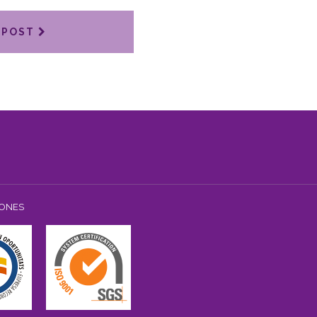
 POST
IONES