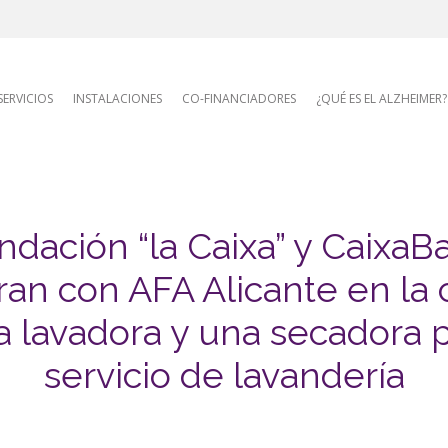
AFA site naviga
SERVICIOS
INSTALACIONES
CO-FINANCIADORES
¿QUÉ ES EL ALZHEIMER?
ndación “la Caixa” y CaixaB
ran con AFA Alicante en la
 lavadora y una secadora 
servicio de lavandería