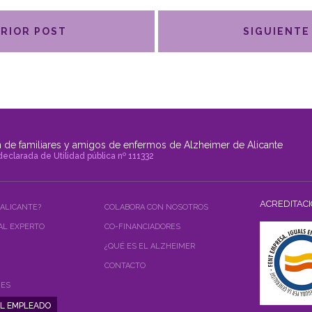
RIOR POST
SIGUIENTE
 de familiares y amigos de enfermos de Alzheimer de Alicante
declarada de Utilidad pública nº 111332
ACREDITAC
 ALICANTE?
COLABORA CON NOSOTROS
AL EXPERTO
CO-FINANCIADORES
¿QUÉ ES EL ALZHEIMER
CONTACTO
NES