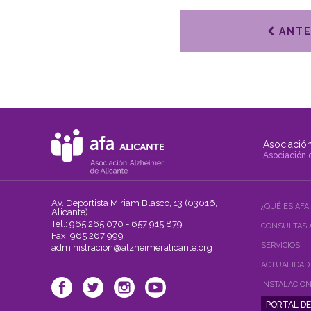
ANTE
Asociación
Asociación 
Av. Deportista Miriam Blasco, 13 (03016,
¿QUÉ ES AFA
Alicante)
Tel.: 965 265 070 - 657 915 879
CONSULTAS 
Fax: 965 267 999
SERVICIOS
administracion@alzheimeralicante.org
ACTUALIDAD
INSTALACIO