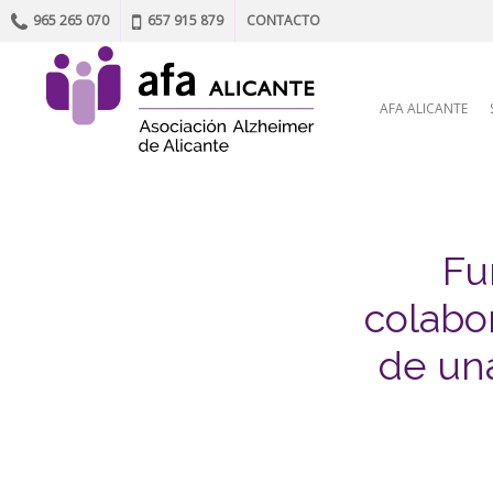
965 265 070
657 915 879
CONTACTO
Skip to content
AFA ALICANTE
Fu
colabo
de una