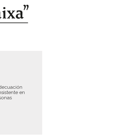
adecuación
nsistente en
rsonas