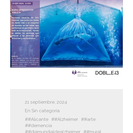
21 septiembre, 2024
En
Sin categoría
#Alicante
#Alzheimer
#arte
#demencia
#diamundialdealzheimer
#mural