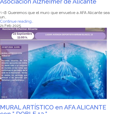
Asociación Alzheimer de Alicante
✨🎨 Queremos que el muro que envuelve a AFA Alicante sea
un…
"Mural
Continue reading
…
Artístico
21 Feb 2025
en
instalaciones
de
la
Asociación
Alzheimer
de
Alicante"
MURAL ARTÍSTICO en AFA ALICANTE
con “ DOBLE 13 “