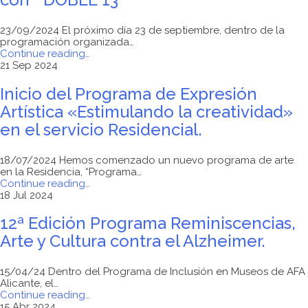
23/09/2024 El próximo día 23 de septiembre, dentro de la
programación organizada…
"MURAL
Continue reading
…
ARTÍSTICO
21 Sep 2024
en
AFA
Inicio del Programa de Expresión
ALICANTE
Artística «Estimulando la creatividad»
con
“
en el servicio Residencial.
DOBLE
13
“"
18/07/2024 Hemos comenzado un nuevo programa de arte
en la Residencia, “Programa…
"Inicio
Continue reading
…
del
18 Jul 2024
Programa
de
12ª Edición Programa Reminiscencias,
Expresión
Arte y Cultura contra el Alzheimer.
Artística
«Estimulando
la
15/04/24 Dentro del Programa de Inclusión en Museos de AFA
creatividad»
Alicante, el…
en
"12ª
Continue reading
…
el
Edición
15 Abr 2024