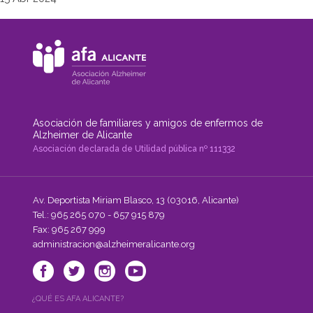
servicio
Programa
Residencial."
Reminiscencias,
Arte
y
Cultura
contra
el
Alzheimer."
Asociación de familiares y amigos de enfermos de
Alzheimer de Alicante
Asociación declarada de Utilidad pública nº 111332
Av. Deportista Miriam Blasco, 13 (03016, Alicante)
Tel.: 965 265 070 - 657 915 879
Fax: 965 267 999
administracion@alzheimeralicante.org
¿QUÉ ES AFA ALICANTE?