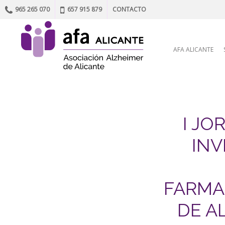
965 265 070
657 915 879
CONTACTO
Skip to content
AFA ALICANTE
I JO
INV
FARMA
DE A