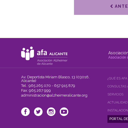
ANTE
Asociación
Asociación 
Av. Deportista Miriam Blasco, 13 (03016,
¿QUÉ ES AFA
Alicante)
Tel.: 965 265 070 - 657 915 879
CONSULTAS 
Fax: 965 267 999
SERVICIOS
administracion@alzheimeralicante.org
ACTUALIDAD
INSTALACIO