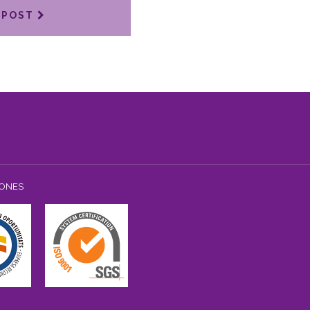
 POST
IONES