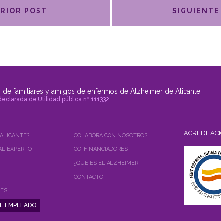
RIOR POST
SIGUIENTE
 de familiares y amigos de enfermos de Alzheimer de Alicante
declarada de Utilidad pública nº 111332
ACREDITAC
 ALICANTE?
COLABORA CON NOSOTROS
AL EXPERTO
CO-FINANCIADORES
¿QUÉ ES EL ALZHEIMER
CONTACTO
NES