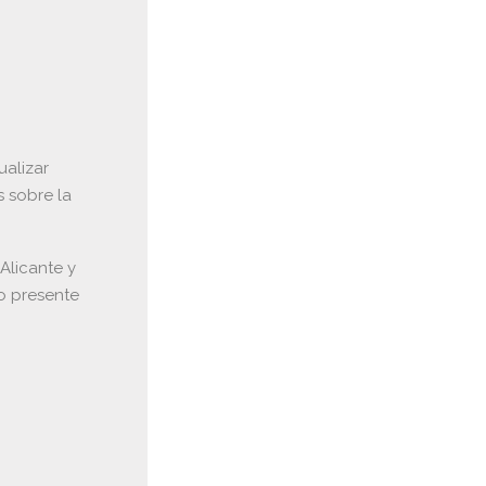
ualizar
 sobre la
Alicante y
o presente