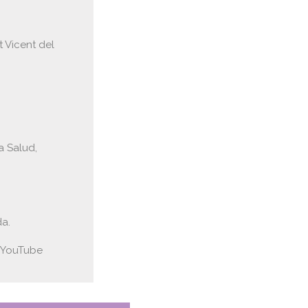
 Vicent del
a Salud,
da.
e YouTube