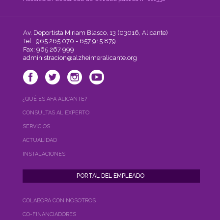
Av. Deportista Miriam Blasco, 13 (03016, Alicante)
Tel.: 965 265 070 - 657 915 879
Fax: 965 267 999
administracion@alzheimeralicante.org
¿QUÉ ES AFA ALICANTE?
CONSULTAS AL EXPERTO
SERVICIOS
ACTUALIDAD
INSTALACIONES
COLABORA CON NOSOTROS
CO-FINANCIADORES