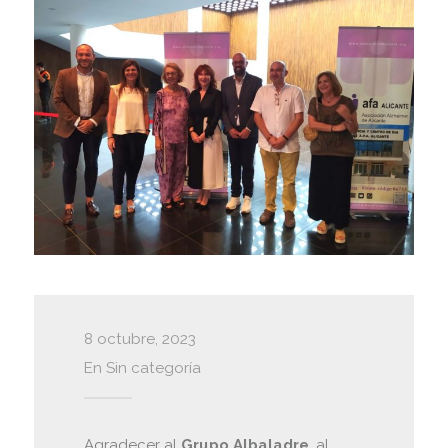
8 octubre, 2023
En
Sin categoría
Agradecer al
Grupo Albaladre
, al