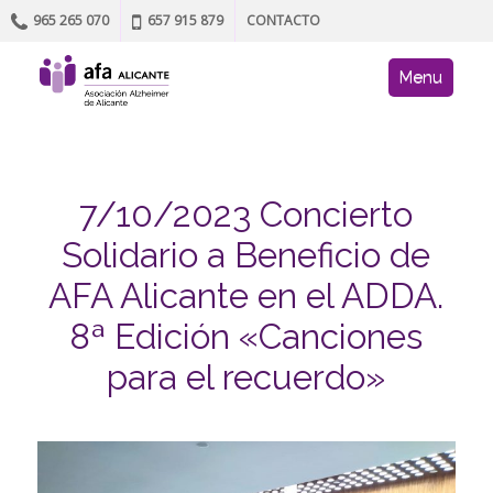
965 265 070
657 915 879
CONTACTO
Skip to content
AFA site navig
Menu
7/10/2023 Concierto
Solidario a Beneficio de
AFA Alicante en el ADDA.
8ª Edición «Canciones
para el recuerdo»