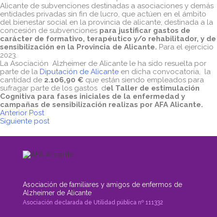
Alicante de subvenciones destinadas a asociaciones y demás
entidades privadas sin fin de lucro, que actúen en el ámbito
del bienestar social en la provincia de alicante, destinada a la
concesión de subvenciones
para justificar gastos de
carácter de formativo, terapéutico y/o rehabilitador, y de
sensibilización en la Provincia de Alicante.
Para el ejercicio
2023.
La Asociación Alzheimer de Alicante le ha sido resuelta por
parte de la
Diputación de Alicante
en dicha convocatoria, la
cantidad de
2.106,90 €
que están siendo empleados para
sufragar parte de los gastos d
el Taller de estimulación
Cognitiva para fases iniciales de la enfermedad y
campañas de sensibilización realizas por AFA Alicante.
Anterior Post
Siguiente post
Asociación de familiares y amigos de enfermos de
Alzheimer de Alicante
Asociación declarada de Utilidad pública nº 111332