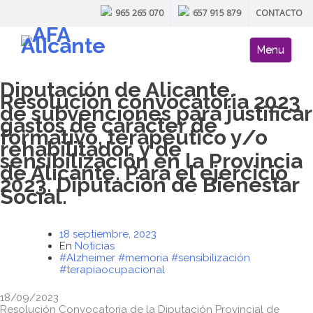
965 265 070
657 915 879
CONTACTO
Skip to content
AFA site naviga
Menu
Diputación de Alicante.
Resolución convocatoria 2023
de subvenciones para justificar
gastos de carácter de
formativo, terapéutico y/o
rehabilitador, y de
sensibilización en la Provincia
de Alicante. Para el ejercicio
2023. Diputación de Bienestar
Social.
18 septiembre, 2023
En
Noticias
#Alzheimer
#memoria
#sensibilización
#terapiaocupacional
18/09/2023
Resolución Convocatoria de la Diputación Provincial de