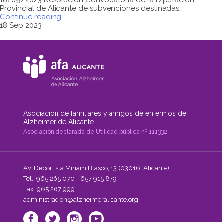
Provincial de Alicante de subvenciones destinadas…
"Diputación
Continue reading
…
de
18 Sep 2023
Alicante.
Resolución
convocatoria
2023
de
subvenciones
para
justificar
gastos
de
Asociación de familiares y amigos de enfermos de
carácter
Alzheimer de Alicante
de
Asociación declarada de Utilidad pública nº 111332
formativo,
terapéutico
y/o
rehabilitador,
y
Av. Deportista Miriam Blasco, 13 (03016, Alicante)
de
Tel.: 965 265 070 - 657 915 879
sensibilización
Fax: 965 267 999
en
administracion@alzheimeralicante.org
la
Provincia
de