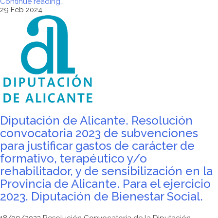
"Taller
Continue reading
…
Preventivo,
29 Feb 2024
«Cuida
tu
memoria»
con
el
grupo
de
mayores
de
Telefónica
de
Alicante.
Edición
Diputación de Alicante. Resolución
año
convocatoria 2023 de subvenciones
2024."
para justificar gastos de carácter de
formativo, terapéutico y/o
rehabilitador, y de sensibilización en la
Provincia de Alicante. Para el ejercicio
2023. Diputación de Bienestar Social.
18/09/2023 Resolución Convocatoria de la Diputación