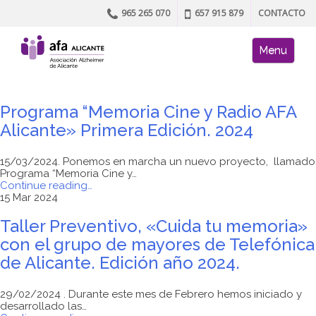
965 265 070
657 915 879
CONTACTO
Skip to content
AFA site naviga
Menu
Programa “Memoria Cine y Radio AFA
Alicante» Primera Edición. 2024
15/03/2024. Ponemos en marcha un nuevo proyecto, llamado
Programa “Memoria Cine y…
"Programa
Continue reading
…
“Memoria
15 Mar 2024
Cine
y
Taller Preventivo, «Cuida tu memoria»
Radio
con el grupo de mayores de Telefónica
AFA
Alicante»
de Alicante. Edición año 2024.
Primera
Edición.
2024"
29/02/2024 . Durante este mes de Febrero hemos iniciado y
desarrollado las…