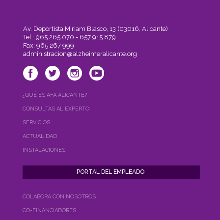
Av. Deportista Miriam Blasco, 13 (03016, Alicante)
Tel.: 965 265 070 - 657 915 879
Fax: 965 267 999
administracion@alzheimeralicante.org
¿QUÉ ES AFA ALICANTE?
CONSULTAS AL EXPERTO
SERVICIOS
ACTUALIDAD
INSTALACIONES
COLABORA CON NOSOTROS
CO-FINANCIADORES