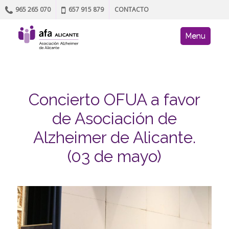
965 265 070
657 915 879
CONTACTO
Skip to content
AFA site navig
Menu
Concierto OFUA a favor
de Asociación de
Alzheimer de Alicante.
(03 de mayo)