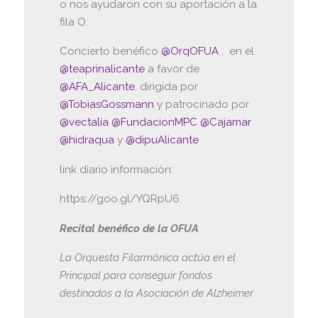
o nos ayudaron con su aportación a la
fila O.
Concierto benéfico
@OrqOFUA
, en el
@teaprinalicante
a favor de
@AFA_Alicante
, dirigida por
@TobiasGossmann
y patrocinado por
@vectalia
@FundacionMPC
@Cajamar
@hidraqua
y
@dipuAlicante
link diario información:
https://goo.gl/YQRpU6
Recital benéfico de la OFUA
La Orquesta Filarmónica actúa en el
Principal para conseguir fondos
destinados a la Asociación de Alzheimer