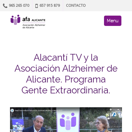
965 265 070
657 915 879
CONTACTO
Skip to content
AFA site navig
Menu
Alacantí TV y la
Asociación Alzheimer de
Alicante. Programa
Gente Extraordinaria.