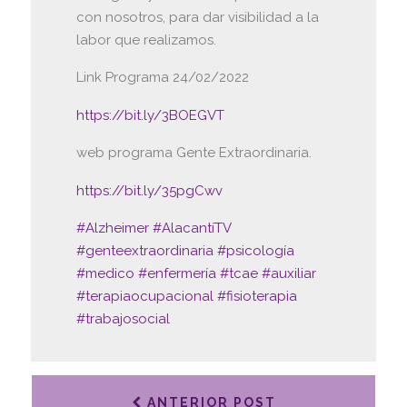
con nosotros, para dar visibilidad a la
labor que realizamos.
Link Programa 24/02/2022
https://bit.ly/3BOEGVT
web programa Gente Extraordinaria.
https://bit.ly/35pgCwv
#Alzheimer
#AlacantíTV
#genteextraordinaria
#psicología
#medico
#enfermería
#tcae
#auxiliar
#terapiaocupacional
#fisioterapia
#trabajosocial
ANTERIOR POST