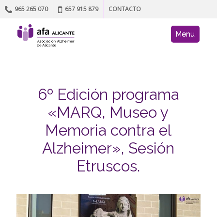
965 265 070
657 915 879
CONTACTO
Skip to content
AFA site navig
Menu
6º Edición programa
«MARQ, Museo y
Memoria contra el
Alzheimer», Sesión
Etruscos.