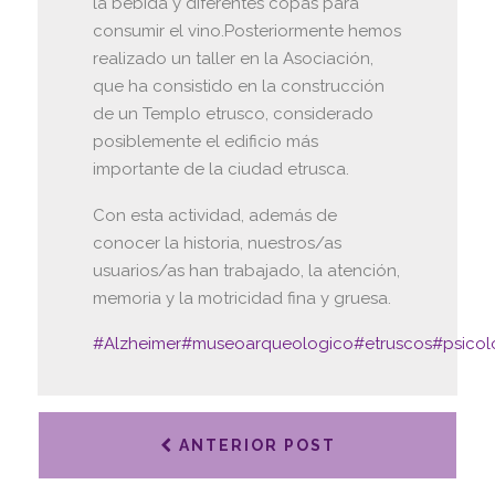
la bebida y diferentes copas para
consumir el vino.Posteriormente hemos
realizado un taller en la Asociación,
que ha consistido en la construcción
de un Templo etrusco, considerado
posiblemente el edificio más
importante de la ciudad etrusca.
Con esta actividad, además de
conocer la historia, nuestros/as
usuarios/as han trabajado, la atención,
memoria y la motricidad fina y gruesa.
#Alzheimer
#museoarqueologico
#etruscos
#psicol
ANTERIOR POST