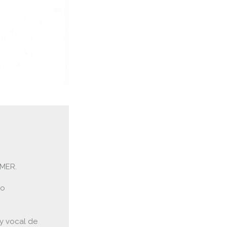
MER.
so
 y vocal de