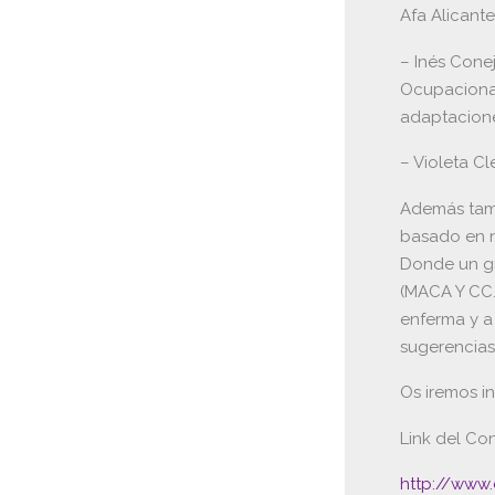
Afa Alicante
– Inés Cone
Ocupacional
adaptacione
– Violeta Cl
Además tamb
basado en n
Donde un gr
(MACA Y CC.
enferma y a
sugerencias
Os iremos i
Link del Co
http://www