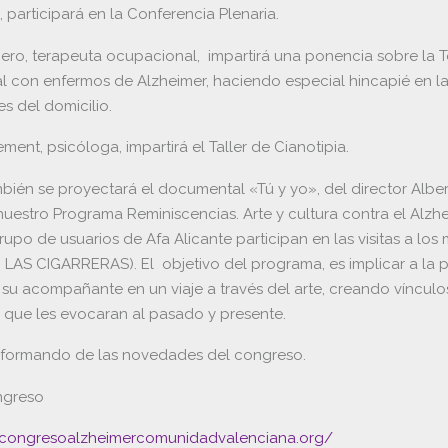
, participará en la Conferencia Plenaria.
jero, terapeuta ocupacional, impartirá una ponencia sobre la T
 con enfermos de Alzheimer, haciendo especial hincapié en l
s del domicilio.
ement, psicóloga, impartirá el Taller de Cianotipia.
ién se proyectará el documental «Tú y yo», del director Alber
uestro Programa Reminiscencias. Arte y cultura contra el Alzhe
upo de usuarios de Afa Alicante participan en las visitas a los
 LAS CIGARRERAS). El objetivo del programa, es implicar a la 
 su acompañante en un viaje a través del arte, creando vínculo
 que les evocaran al pasado y presente.
nformando de las novedades del congreso.
ngreso
.congresoalzheimercomunidadvalenciana.org/