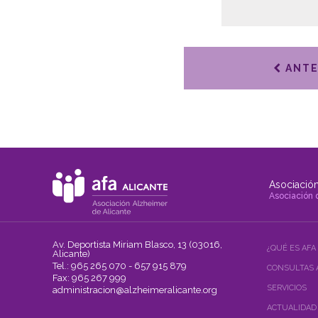
ANTE
Asociación
Asociación 
Av. Deportista Miriam Blasco, 13 (03016,
¿QUÉ ES AFA
Alicante)
Tel.: 965 265 070 - 657 915 879
CONSULTAS 
Fax: 965 267 999
SERVICIOS
administracion@alzheimeralicante.org
ACTUALIDAD