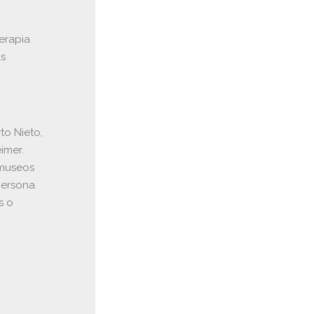
erapia
as
to Nieto,
imer.
 museos
persona
s o