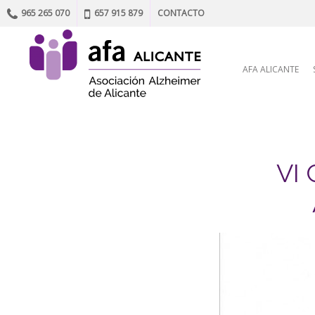
965 265 070
657 915 879
CONTACTO
Skip to content
AFA ALICANTE
VI