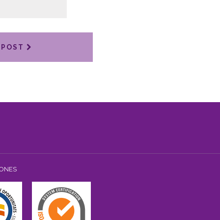
 POST
IONES