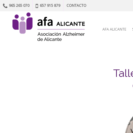
965 265 070
657 915 879
CONTACTO
Skip to content
AFA ALICANTE
Tall