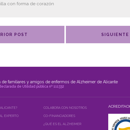
lla con forma de corazón
RIOR POST
SIGUIENTE
 de familiares y amigos de enfermos de Alzheimer de Alicante
declarada de Utilidad pública nº 111332
ACREDITAC
 ALICANTE?
COLABORA CON NOSOTROS
AL EXPERTO
CO-FINANCIADORES
¿QUÉ ES EL ALZHEIMER