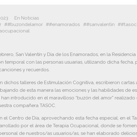
2023
En
Noticias
r
#buzondelamor
#enamorados
#sanvalentin
#tasoc
aocupacional
ebrero, San Valentín y Día de los Enamorados, en la Residencia
ón temporal con las personas usuarias, utilizando dicha fecha, 
anciones y recuerdos.
n dichos talleres de Estimulación Cognitiva, escribieron cartas 
abajando de esta manera las emociones y las habilidades de esc
 han introducido en el maravilloso “buzón del amor” realizado 
nuestra compañera TASOC.
n el Centro de Día, aprovechando esta fecha especial, en el Ta
arrollado por el área de Terapia Ocupacional, donde se fomen
ersonal de nuestros/as usuarios/as, se han elaborado delicios