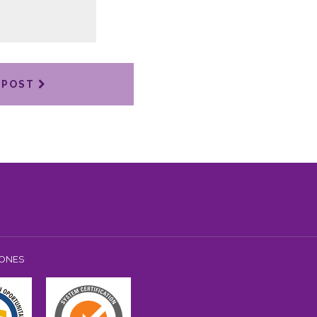
 POST
IONES