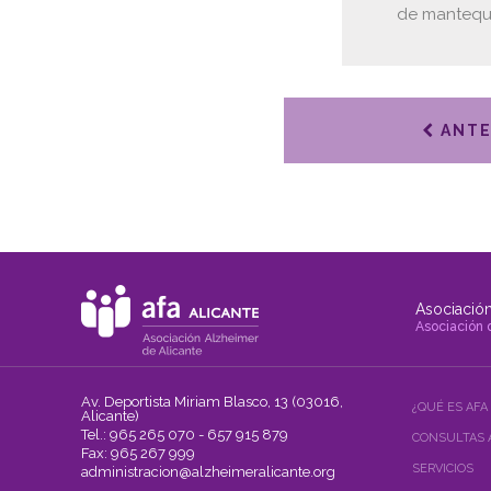
de mantequi
ANTE
Asociación
Asociación 
Av. Deportista Miriam Blasco, 13 (03016,
¿QUÉ ES AFA
Alicante)
Tel.: 965 265 070 - 657 915 879
CONSULTAS 
Fax: 965 267 999
SERVICIOS
administracion@alzheimeralicante.org