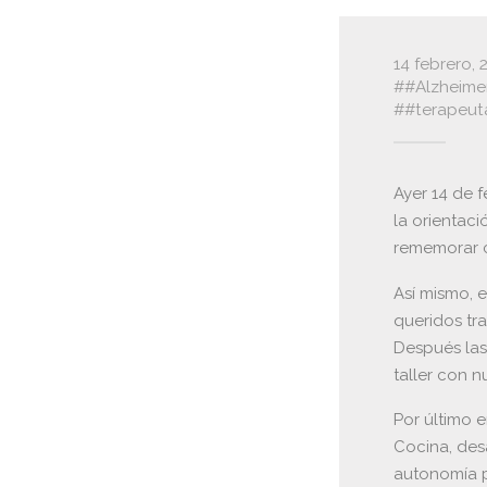
14 febrero, 
#Alzheime
#terapeut
Ayer 14 de f
la orientaci
rememorar c
Así mismo, e
queridos tr
Después las
taller con 
Por último e
Cocina, des
autonomía p