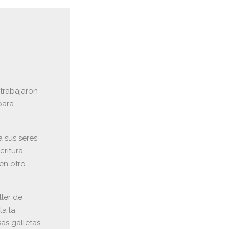
 trabajaron
para
a sus seres
ritura.
en otro
ller de
ta la
as galletas