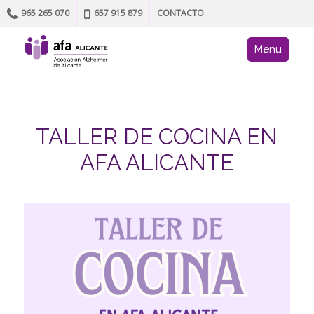
965 265 070
657 915 879
CONTACTO
Skip to content
AFA site navig
Menu
TALLER DE COCINA EN
AFA ALICANTE