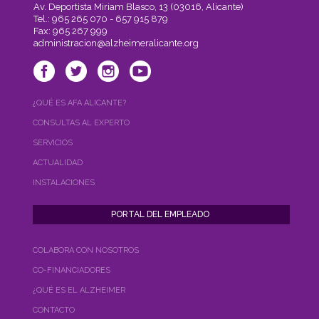
Av. Deportista Miriam Blasco, 13 (03016, Alicante)
Tel.: 965 265 070 - 657 915 879
Fax: 965 267 999
administracion@alzheimeralicante.org
¿QUÉ ES AFA ALICANTE?
CONSULTAS AL EXPERTO
SERVICIOS
ACTUALIDAD
INSTALACIONES
COLABORA CON NOSOTROS
CO-FINANCIADORES
¿QUÉ ES EL ALZHEIMER
CONTACTO