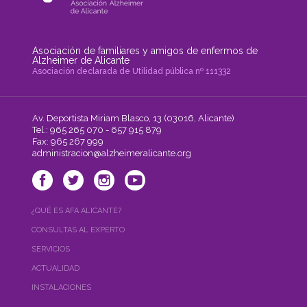
Asociación de familiares y amigos de enfermos de
Alzheimer de Alicante
Asociación declarada de Utilidad pública nº 111332
Av. Deportista Miriam Blasco, 13 (03016, Alicante)
Tel.: 965 265 070 - 657 915 879
Fax: 965 267 999
administracion@alzheimeralicante.org
¿QUÉ ES AFA ALICANTE?
CONSULTAS AL EXPERTO
SERVICIOS
ACTUALIDAD
INSTALACIONES