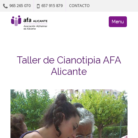
965 265 070
657 915 879
CONTACTO
Skip to content
AFA site navig
Menu
Taller de Cianotipia AFA
Alicante