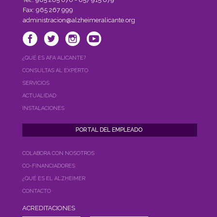
Fax: 965 267 999
administracion@alzheimeralicante.org
¿QUÉ ES AFA ALICANTE?
CONSULTAS AL EXPERTO
SERVICIOS
ACTUALIDAD
INSTALACIONES
COLABORA CON NOSOTROS
CO-FINANCIADORES
¿QUÉ ES EL ALZHEIMER
CONTACTO
ACREDITACIONES