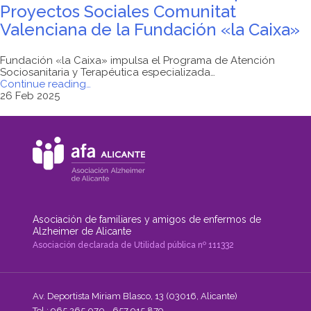
Proyectos Sociales Comunitat
Valenciana de la Fundación «la Caixa»
Fundación «la Caixa» impulsa el Programa de Atención
Sociosanitaria y Terapéutica especializada…
"Resolución
Continue reading
…
Convocatoria
26 Feb 2025
2024
de
Proyectos
Sociales
Comunitat
Valenciana
de
la
Fundación
«la
Asociación de familiares y amigos de enfermos de
Caixa»"
Alzheimer de Alicante
Asociación declarada de Utilidad pública nº 111332
Av. Deportista Miriam Blasco, 13 (03016, Alicante)
Tel.: 965 265 070 - 657 915 879