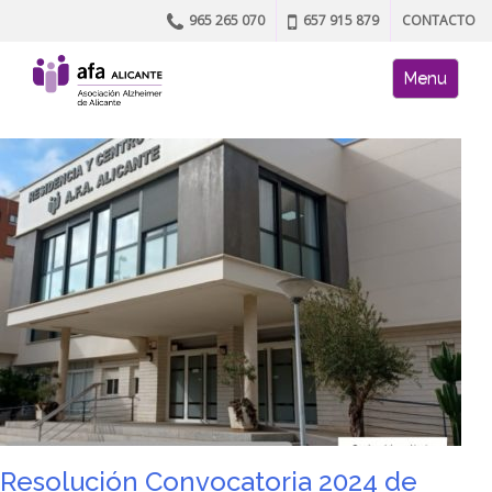
965 265 070
657 915 879
CONTACTO
Skip to content
AFA site naviga
Menu
Resolución Convocatoria 2024 de