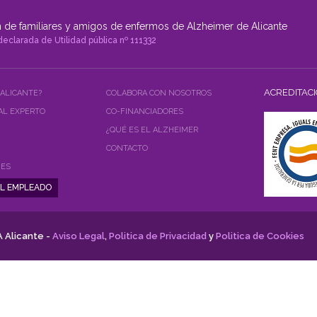
 de familiares y amigos de enfermos de Alzheimer de Alicante
declarada de Utilidad pública nº 111332
ACREDITAC
 ALICANTE?
COLABORA CON NOSOTROS
AL EXPERTO
CO-FINANCIADORES
¿QUÉ ES EL ALZHEIMER
CONTACTO
NES
 Alicante -
Aviso Legal
,
Politica de Privacidad
y
Politica de Cookies