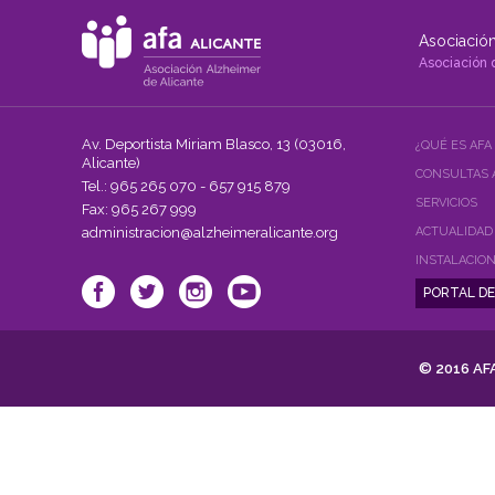
Alzheimer,
(14-
Asociación
16
noviembre
Asociación 
en
Huesca).
Intervención
de
Av. Deportista Miriam Blasco, 13 (03016,
¿QUÉ ES AFA
AFA
Alicante)
Alicante"
CONSULTAS 
Tel.: 965 265 070 - 657 915 879
SERVICIOS
Fax: 965 267 999
administracion@alzheimeralicante.org
ACTUALIDAD
INSTALACIO
© 2016 AFA