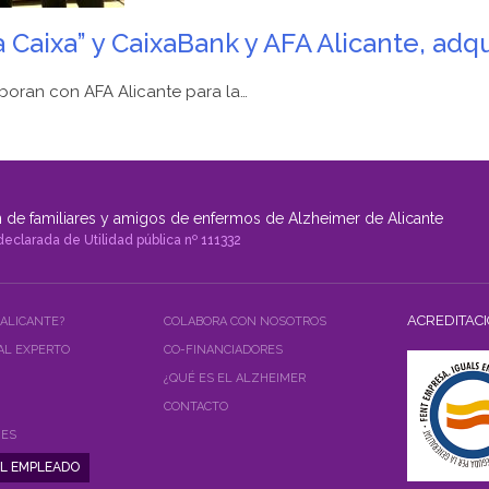
 Caixa” y CaixaBank y AFA Alicante, adq
boran con AFA Alicante para la…
 de familiares y amigos de enfermos de Alzheimer de Alicante
declarada de Utilidad pública nº 111332
ACREDITAC
 ALICANTE?
COLABORA CON NOSOTROS
AL EXPERTO
CO-FINANCIADORES
¿QUÉ ES EL ALZHEIMER
CONTACTO
NES