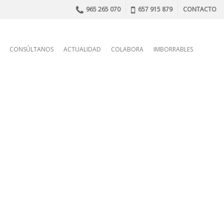
965 265 070
657 915 879
CONTACTO
n
CONSÚLTANOS
ACTUALIDAD
COLABORA
IMBORRABLES