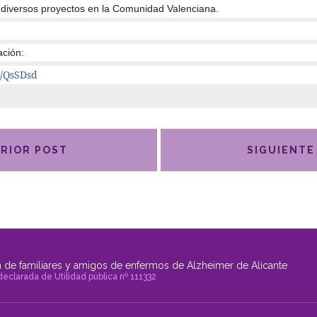
 diversos proyectos en la Comunidad Valenciana.
ación:
gl/QsSDsd
RIOR POST
SIGUIENTE
 de familiares y amigos de enfermos de Alzheimer de Alicante
declarada de Utilidad pública nº 111332