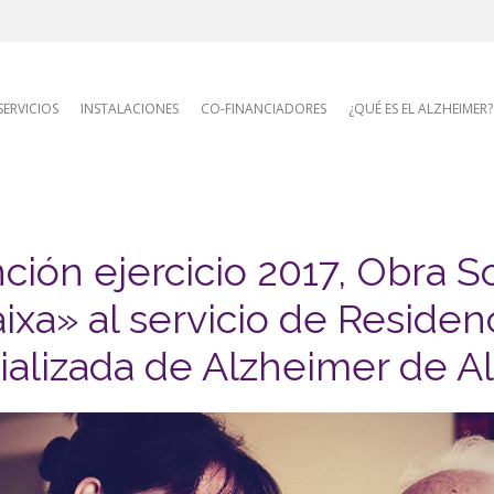
AFA site naviga
SERVICIOS
INSTALACIONES
CO-FINANCIADORES
¿QUÉ ES EL ALZHEIMER?
ión ejercicio 2017, Obra So
ixa» al servicio de Residen
ializada de Alzheimer de Al