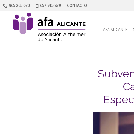
965 265 070
657 915 879
CONTACTO
Skip to content
AFA ALICANTE
Subvenc
Ca
Espec