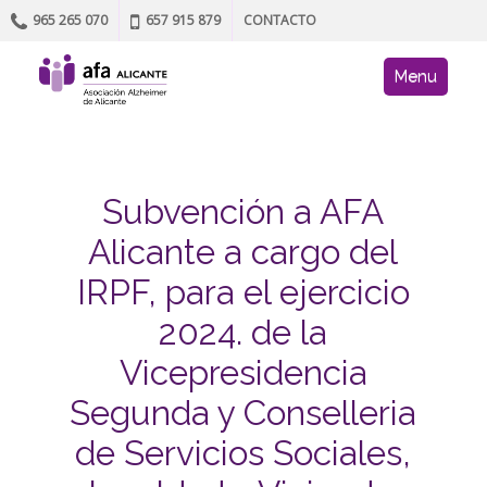
965 265 070
657 915 879
CONTACTO
Skip to content
AFA site navig
Menu
Subvención a AFA
Alicante a cargo del
IRPF, para el ejercicio
2024. de la
Vicepresidencia
Segunda y Conselleria
de Servicios Sociales,