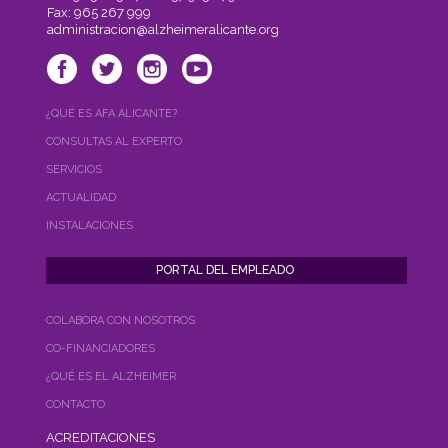
Fax: 965 267 999
administracion@alzheimeralicante.org
¿QUÉ ES AFA ALICANTE?
CONSULTAS AL EXPERTO
SERVICIOS
ACTUALIDAD
INSTALACIONES
COLABORA CON NOSOTROS
CO-FINANCIADORES
¿QUÉ ES EL ALZHEIMER
CONTACTO
ACREDITACIONES