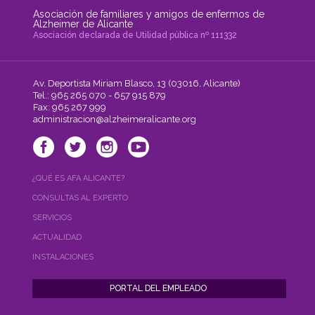
Asociación de familiares y amigos de enfermos de
Alzheimer de Alicante
Asociación declarada de Utilidad pública nº 111332
Av. Deportista Miriam Blasco, 13 (03016, Alicante)
Tel.: 965 265 070 - 657 915 879
Fax: 965 267 999
administracion@alzheimeralicante.org
¿QUÉ ES AFA ALICANTE?
CONSULTAS AL EXPERTO
SERVICIOS
ACTUALIDAD
INSTALACIONES