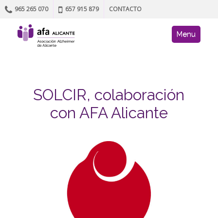
965 265 070
657 915 879
CONTACTO
Skip to content
AFA site navig
Menu
SOLCIR, colaboración
con AFA Alicante