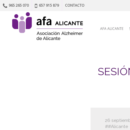
965 265 070
657 915 879
CONTACTO
Skip to content
AFA ALICANTE
SESIÓ
26 septiemb
#Alicante