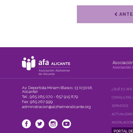
ANTE
Asociación
Asociación 
Av. Deportista Miriam Blasco, 13 (03016,
¿QUÉ ES AFA
Alicante)
Tel.: 965 265 070 - 657 915 879
CONSULTAS 
Fax: 965 267 999
SERVICIOS
administracion@alzheimeralicante.org
ACTUALIDAD
INSTALACIO