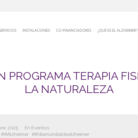
AFA site naviga
SERVICIOS
INSTALACIONES
CO-FINANCIADORES
¿QUÉ ES EL ALZHEIMER?
N PROGRAMA TERAPIA FIS
LA NATURALEZA
re, 2025
En
Eventos
#Alzheimer
#diamundialdealzheimer