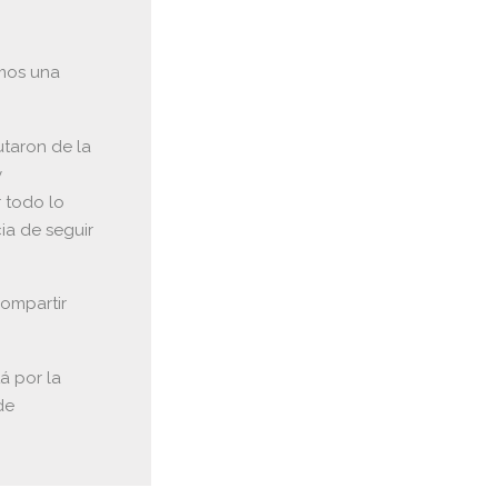
imos una
utaron de la
y
 todo lo
ia de seguir
compartir
á por la
de