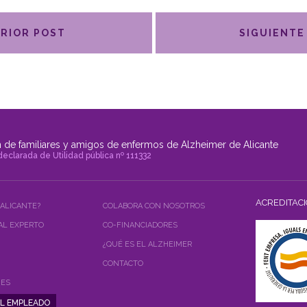
RIOR POST
SIGUIENTE
 de familiares y amigos de enfermos de Alzheimer de Alicante
declarada de Utilidad pública nº 111332
ACREDITAC
 ALICANTE?
COLABORA CON NOSOTROS
AL EXPERTO
CO-FINANCIADORES
¿QUÉ ES EL ALZHEIMER
CONTACTO
NES