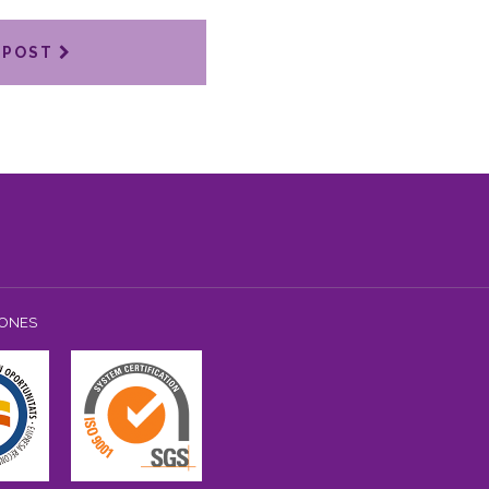
 POST
IONES