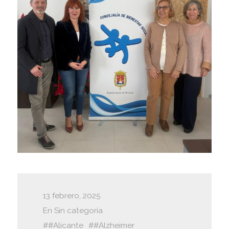
13 febrero, 2025
En
Sin categoría
#Alicante
#Alzheimer