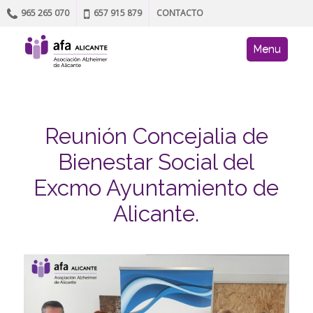
965 265 070
657 915 879
CONTACTO
Skip to content
AFA site navig
Menu
Reunión Concejalia de
Bienestar Social del
Excmo Ayuntamiento de
Alicante.