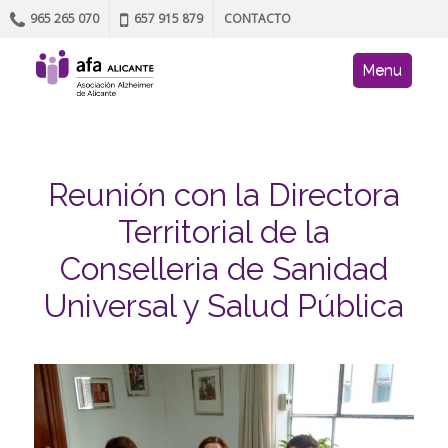
965 265 070
657 915 879
CONTACTO
Skip to content
AFA site navig
Menu
Reunión con la Directora
Territorial de la
Conselleria de Sanidad
Universal y Salud Pública