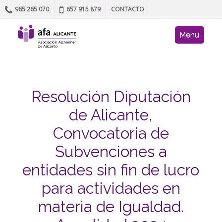
965 265 070
657 915 879
CONTACTO
Skip to content
AFA site navig
Menu
Resolución Diputación
de Alicante,
Convocatoria de
Subvenciones a
entidades sin fin de lucro
para actividades en
materia de Igualdad.