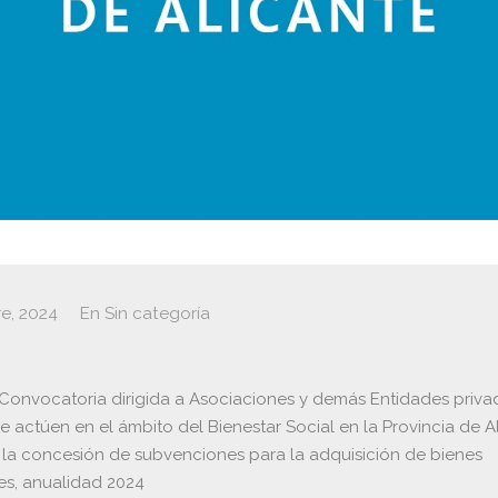
e, 2024
En
Sin categoría
Convocatoria dirigida a Asociaciones y demás Entidades privad
e actúen en el ámbito del Bienestar Social en la Provincia de Al
 la concesión de subvenciones para la adquisición de bienes
les, anualidad 2024