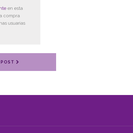
nte
en esta
 la compra
nas usuarias
 POST