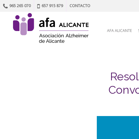
965 265 070
657 915 879
CONTACTO
Skip to content
AFA ALICANTE
Resol
Convo