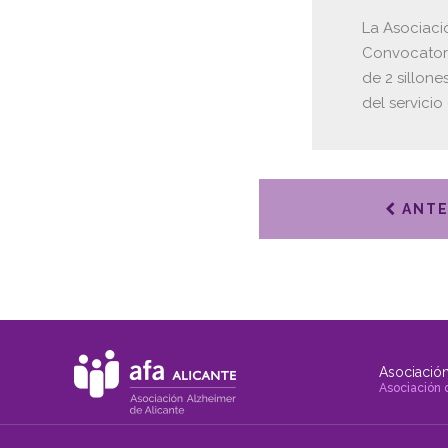
La Asociaci
Convocatori
de 2 sillon
del servicio
ANTE
Asociación
Asociación 