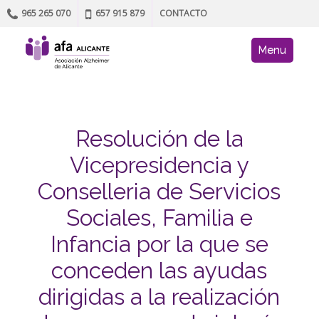
965 265 070
657 915 879
CONTACTO
Skip to content
AFA site navig
Menu
Resolución de la
Vicepresidencia y
Conselleria de Servicios
Sociales, Familia e
Infancia por la que se
conceden las ayudas
dirigidas a la realización