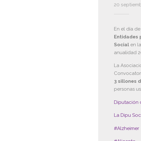
20 septiemb
En el día d
Entidades p
Social
en l
anualidad 2
La Asociaci
Convocatori
3 sillones
personas us
Diputación 
La Dipu Soci
#Alzheimer