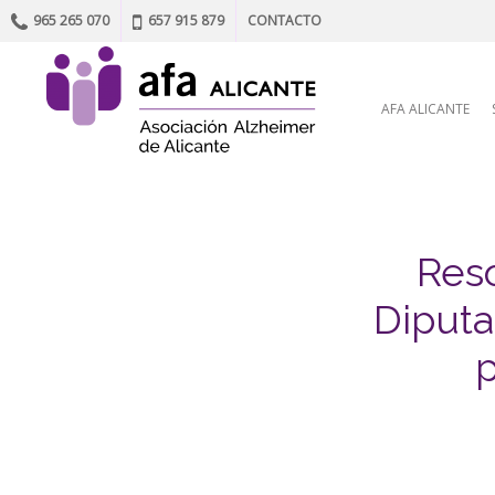
965 265 070
657 915 879
CONTACTO
Skip to content
AFA ALICANTE
Reso
Diputa
p