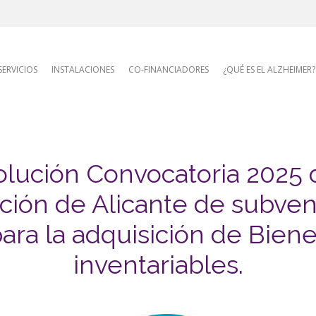
AFA site naviga
SERVICIOS
INSTALACIONES
CO-FINANCIADORES
¿QUÉ ES EL ALZHEIMER?
lución Convocatoria 2025 
ción de Alicante de subve
ara la adquisición de Bien
inventariables.