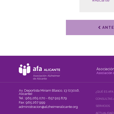
#Alicante
ANTE
Asociación
Asociación 
Av. Deportista Miriam Blasco, 13 (03016,
¿QUÉ ES AFA
Alicante)
Tel.: 965 265 070 - 657 915 879
CONSULTAS 
Fax: 965 267 999
SERVICIOS
administracion@alzheimeralicante.org
ACTUALIDAD