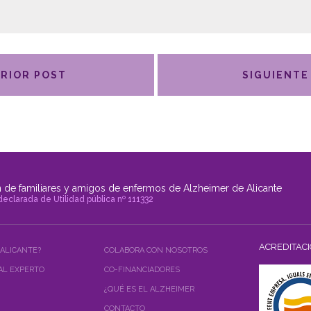
RIOR POST
SIGUIENTE
 de familiares y amigos de enfermos de Alzheimer de Alicante
declarada de Utilidad pública nº 111332
ACREDITAC
 ALICANTE?
COLABORA CON NOSOTROS
AL EXPERTO
CO-FINANCIADORES
¿QUÉ ES EL ALZHEIMER
CONTACTO