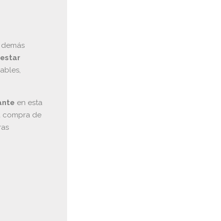
y demás
nestar
iables,
ante
en esta
la compra de
ras