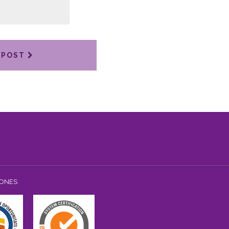
 POST
IONES