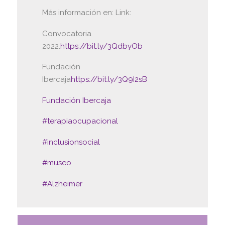
Más información en: Link:
Convocatoria
2022.
https://bit.ly/3QdbyOb
Fundación
Ibercaja
https://bit.ly/3Q9I2sB
Fundación Ibercaja
#terapiaocupacional
#inclusionsocial
#museo
#Alzheimer