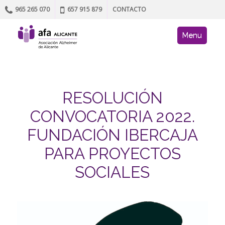
965 265 070
657 915 879
CONTACTO
Skip to content
AFA site navig
Menu
RESOLUCIÓN
CONVOCATORIA 2022.
FUNDACIÓN IBERCAJA
PARA PROYECTOS
SOCIALES