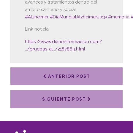
avances y tratamientos dentro del
ámbito sanitario y social.
#
Alzheimer
#
DíaMundialAlzheimer2019
#
memoria
Link noticia:
https://www.diarioinformacion.com/
…/pruebas-al…/2187864.html
ANTERIOR POST
SIGUIENTE POST