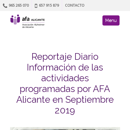
965 265 070
657 915 879
CONTACTO
Skip to content
AFA site navig
Menu
Reportaje Diario
Información de las
actividades
programadas por AFA
Alicante en Septiembre
2019