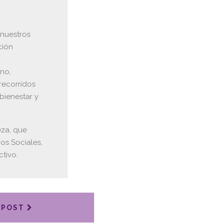
nuestros
ción
rno,
recorridos
bienestar y
eza, que
os Sociales,
tivo.
 POST