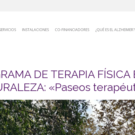
AFA site naviga
SERVICIOS
INSTALACIONES
CO-FINANCIADORES
¿QUÉ ES EL ALZHEIMER?
RAMA DE TERAPIA FÍSICA 
RALEZA: «Paseos terapéut