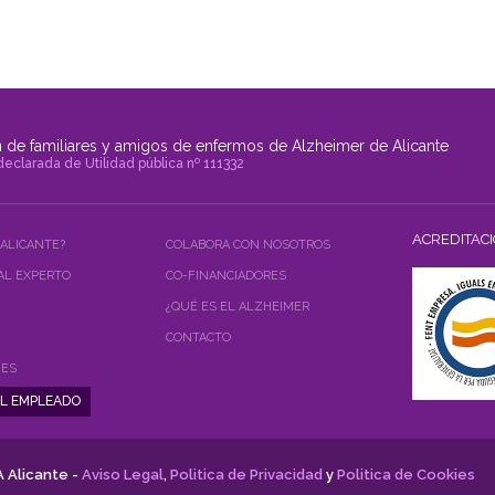
 de familiares y amigos de enfermos de Alzheimer de Alicante
declarada de Utilidad pública nº 111332
ACREDITAC
 ALICANTE?
COLABORA CON NOSOTROS
AL EXPERTO
CO-FINANCIADORES
¿QUÉ ES EL ALZHEIMER
CONTACTO
NES
 Alicante -
Aviso Legal
,
Politica de Privacidad
y
Politica de Cookies