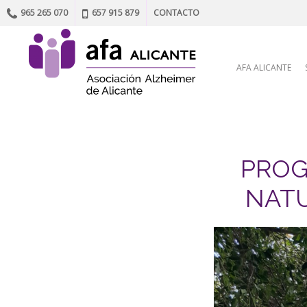
965 265 070
657 915 879
CONTACTO
Skip to content
AFA ALICANTE
PROG
NATU