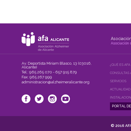
Asociación
Asociación 
Av. Deportista Miriam Blasco, 13 (03016,
¿QUÉ ES AFA
Alicante)
Tel.: 965 265 070 - 657 915 879
CONSULTAS 
Fax: 965 267 999
SERVICIOS
administracion@alzheimeralicante.org
ACTUALIDAD
INSTALACIO
© 2016 AFA