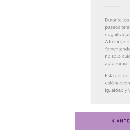
Durante los
paseos tera
cognitiva pa
A lo largo 
fomentando 
no solo cui
autonomía
Esta activi
está subven
Igualdad y 
ANTE