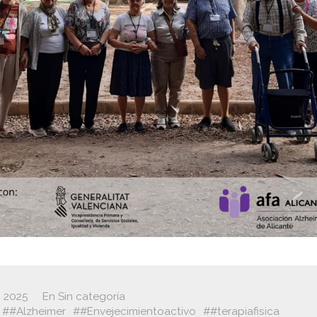
, 2025
En
Sin categoría
#Alzheimer
#Envejecimientoactivo
#terapiafisica