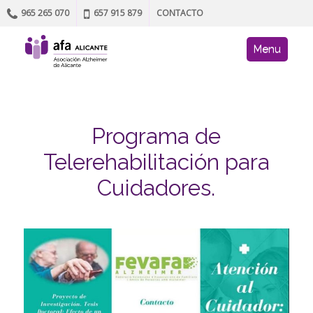
965 265 070
657 915 879
CONTACTO
Skip to content
AFA site navig
Menu
Programa de
Telerehabilitación para
Cuidadores.