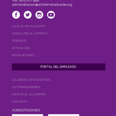
Fax: 965 267 999
administracion@alzheimeralicante.org
¿QUÉ ES AFA ALICANTE?
CONSULTAS AL EXPERTO
SERVICIOS
ACTUALIDAD
INSTALACIONES
COLABORA CON NOSOTROS
CO-FINANCIADORES
¿QUÉ ES EL ALZHEIMER
CONTACTO
ACREDITACIONES