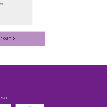
es.
 POST
IONES