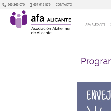
965 265 070
657 915 879
CONTACTO
Skip to content
AFA ALICANTE
Program