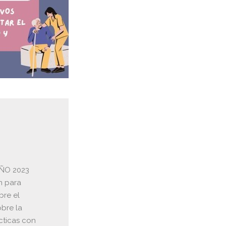
 AÑO 2023
n para
bre el
obre la
cticas con