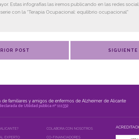
yor. Estas infografías las iremos publicando en las redes social
 serie con la “Terapia Ocupacional: equilibrio ocupacional”
RIOR POST
SIGUIENTE
 de familiares y amigos de enfermos de Alzheimer de Alicante
declarada de Utilidad pública nº 111332
ACREDITAC
 ALICANTE?
COLABORA CON NOSOTROS
AL EXPERTO
CO-FINANCIADORES