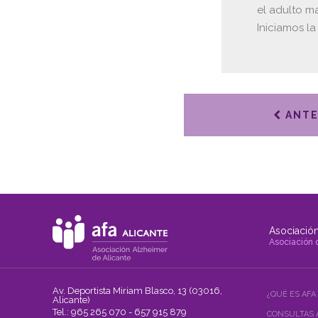
el adulto ma
Iniciamos la
ANTE
Asociación
Asociación 
Av. Deportista Miriam Blasco, 13 (03016,
¿QUÉ ES AFA
Alicante)
Tel.: 965 265 070 - 657 915 879
CONSULTAS 