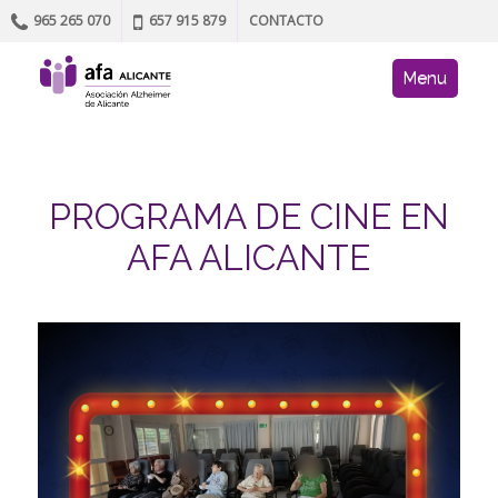
965 265 070
657 915 879
CONTACTO
Skip to content
AFA site navig
Menu
PROGRAMA DE CINE EN
AFA ALICANTE