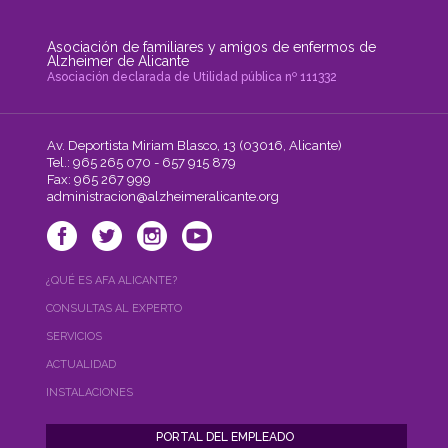
Asociación de familiares y amigos de enfermos de
Alzheimer de Alicante
Asociación declarada de Utilidad pública nº 111332
Av. Deportista Miriam Blasco, 13 (03016, Alicante)
Tel.: 965 265 070 - 657 915 879
Fax: 965 267 999
administracion@alzheimeralicante.org
¿QUÉ ES AFA ALICANTE?
CONSULTAS AL EXPERTO
SERVICIOS
ACTUALIDAD
INSTALACIONES