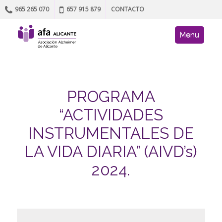
965 265 070
657 915 879
CONTACTO
Skip to content
AFA site navig
Menu
PROGRAMA
“ACTIVIDADES
INSTRUMENTALES DE
LA VIDA DIARIA” (AIVD’s)
2024.