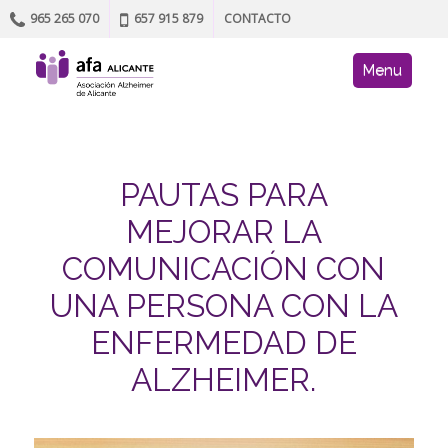
965 265 070
657 915 879
CONTACTO
Skip to content
AFA site navig
Menu
PAUTAS PARA
MEJORAR LA
COMUNICACIÓN CON
UNA PERSONA CON LA
ENFERMEDAD DE
ALZHEIMER.