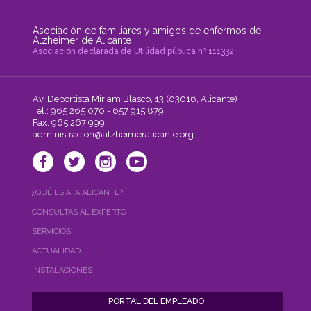
Asociación de familiares y amigos de enfermos de
Alzheimer de Alicante
Asociación declarada de Utilidad pública nº 111332
Av. Deportista Miriam Blasco, 13 (03016, Alicante)
Tel.: 965 265 070 - 657 915 879
Fax: 965 267 999
administracion@alzheimeralicante.org
¿QUÉ ES AFA ALICANTE?
CONSULTAS AL EXPERTO
SERVICIOS
ACTUALIDAD
INSTALACIONES