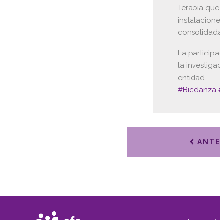
Terapia que
instalacion
consolidada
La particip
la investig
entidad.
#
Biodanza
ANTE