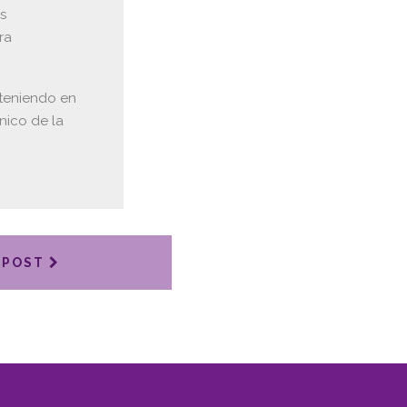
s
ra
bteniendo en
nico de la
 POST