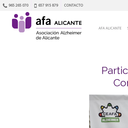
965 265 070
657 915 879
CONTACTO
Skip to content
AFA ALICANTE
Parti
Co