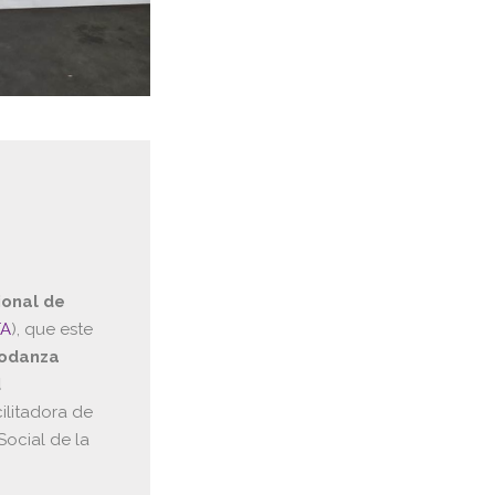
ional de
FA
), que este
odanza
d
cilitadora de
Social de la