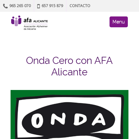
965 265 070
657 915 879
CONTACTO
Skip to content
AFA site navig
Menu
Onda Cero con AFA
Alicante