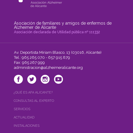
Asociación de familiares y amigos de enfermos de
Alzheimer de Alicante
Asociación declarada de Utilidad pública nº 111332
Av. Deportista Miriam Blasco, 13 (03016, Alicante)
Tel.: 965 265 070 - 657 915 879
Fax: 965 267 999
administracion@alzheimeralicante.org
¿QUÉ ES AFA ALICANTE?
CONSULTAS AL EXPERTO
SERVICIOS
ACTUALIDAD
INSTALACIONES