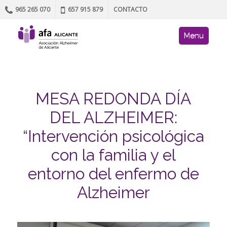
965 265 070
657 915 879
CONTACTO
Skip to content
AFA site navig
Menu
MESA REDONDA DÍA
DEL ALZHEIMER:
“Intervención psicológica
con la familia y el
entorno del enfermo de
Alzheimer