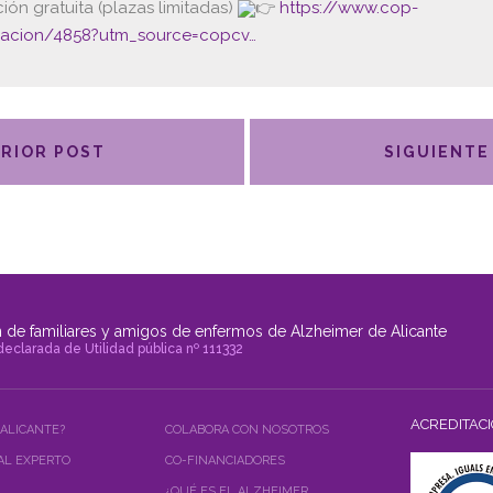
ción gratuita (plazas limitadas)
https://www.cop-
macion/4858?utm_source=copcv…
RIOR POST
SIGUIENTE
 de familiares y amigos de enfermos de Alzheimer de Alicante
declarada de Utilidad pública nº 111332
ACREDITAC
 ALICANTE?
COLABORA CON NOSOTROS
AL EXPERTO
CO-FINANCIADORES
¿QUÉ ES EL ALZHEIMER