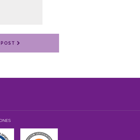
 POST
IONES