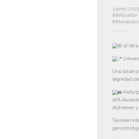
3 junio, 202
#Alicante
#terapiao
12 de j
Univers
Una tarde p
dignidad de
Partici
AFA Alicant
Alzheimer y 
También int
gerontológi