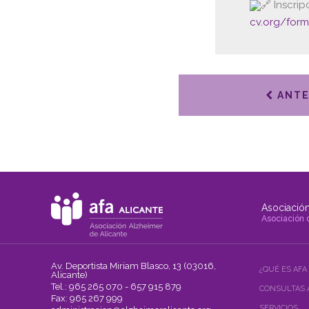
Inscrip
cv.org/for
ANTE
Asociación
Asociación 
Av. Deportista Miriam Blasco, 13 (03016,
¿QUÉ ES AFA
Alicante)
Tel.: 965 265 070 - 657 915 879
CONSULTAS 
Fax: 965 267 999
SERVICIOS