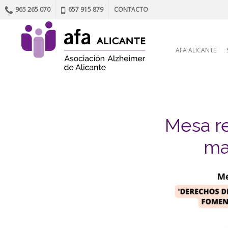
965 265 070
657 915 879
CONTACTO
Skip to content
AFA ALICANTE
Mesa r
ma