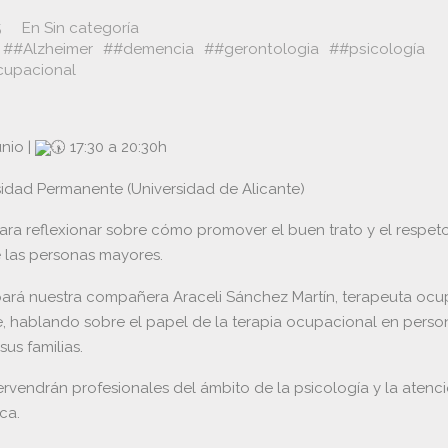
5
En
Sin categoría
#Alzheimer
#demencia
#gerontologia
#psicología
cupacional
unio |
17:30 a 20:30h
idad Permanente (Universidad de Alicante)
ara reflexionar sobre cómo promover el buen trato y el respeto
 las personas mayores.
pará nuestra compañera Araceli Sánchez Martín, terapeuta ocu
e, hablando sobre el papel de la terapia ocupacional en pers
sus familias.
ervendrán profesionales del ámbito de la psicología y la atenc
ca.