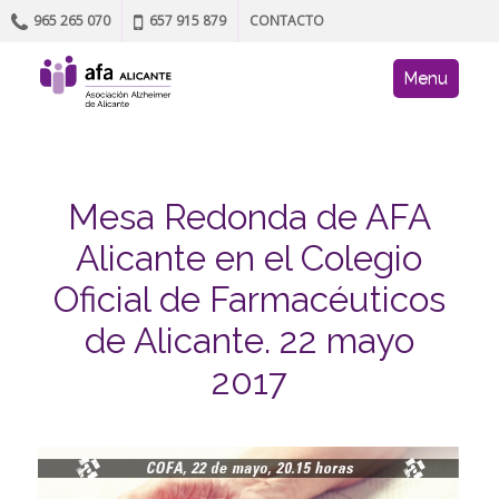
965 265 070
657 915 879
CONTACTO
Skip to content
AFA site navig
Menu
Mesa Redonda de AFA
Alicante en el Colegio
Oficial de Farmacéuticos
de Alicante. 22 mayo
2017