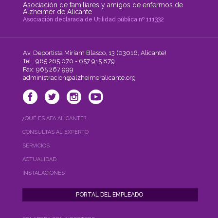
Asociación de familiares y amigos de enfermos de
Alzheimer de Alicante
Asociación declarada de Utilidad pública nº 111332
Av. Deportista Miriam Blasco, 13 (03016, Alicante)
Tel.: 965 265 070 - 657 915 879
Fax: 965 267 999
administracion@alzheimeralicante.org
¿QUÉ ES AFA ALICANTE?
CONSULTAS AL EXPERTO
SERVICIOS
ACTUALIDAD
INSTALACIONES