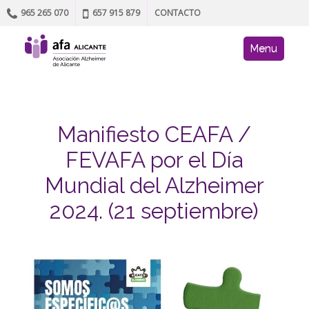
965 265 070
657 915 879
CONTACTO
Skip to content
AFA site navig
Menu
Manifiesto CEAFA /
FEVAFA por el Día
Mundial del Alzheimer
2024. (21 septiembre)