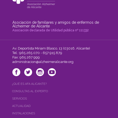
Asociación de familiares y amigos de enfermos de
Alzheimer de Alicante
Asociación declarada de Utilidad pública nº 111332
Av. Deportista Miriam Blasco, 13 (03016, Alicante)
Tel.: 965 265 070 - 657 915 879
Fax: 965 267 999
administracion@alzheimeralicante.org
¿QUÉ ES AFA ALICANTE?
CONSULTAS AL EXPERTO
SERVICIOS
ACTUALIDAD
INSTALACIONES