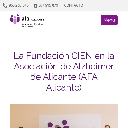
965 265 070
657 915 879
CONTACTO
Skip to content
AFA site navig
Menu
La Fundación CIEN en la
Asociación de Alzheimer
de Alicante (AFA
Alicante)