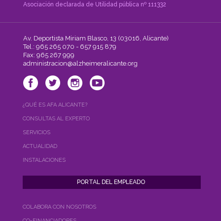
Asociación declarada de Utilidad pública nº 111332
Av. Deportista Miriam Blasco, 13 (03016, Alicante)
Tel.: 965 265 070 - 657 915 879
Fax: 965 267 999
administracion@alzheimeralicante.org
¿QUÉ ES AFA ALICANTE?
CONSULTAS AL EXPERTO
SERVICIOS
ACTUALIDAD
INSTALACIONES
COLABORA CON NOSOTROS
CO-FINANCIADORES