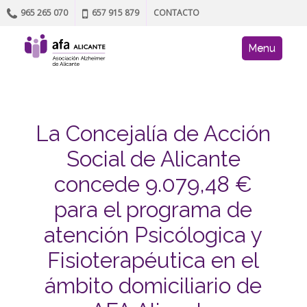
965 265 070
657 915 879
CONTACTO
Skip to content
AFA site navig
Menu
La Concejalía de Acción
Social de Alicante
concede 9.079,48 €
para el programa de
atención Psicólogica y
Fisioterapéutica en el
ámbito domiciliario de