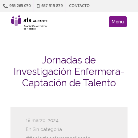
965 265 070
657 915 879
CONTACTO
Skip to content
AFA site navig
Menu
Jornadas de
Investigación Enfermera-
Captación de Talento
18 marzo, 2024
En
Sin categoría