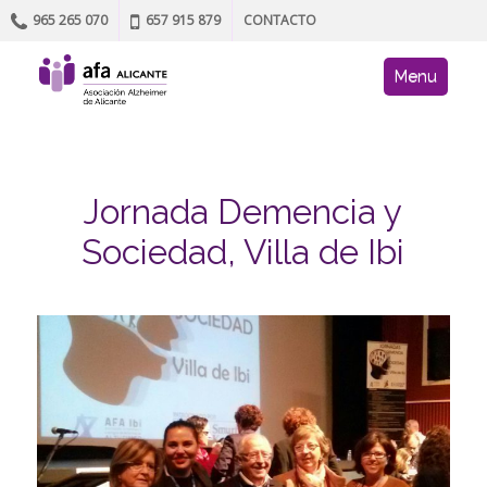
965 265 070
657 915 879
CONTACTO
Skip to content
AFA site navig
Menu
Jornada Demencia y
Sociedad, Villa de Ibi