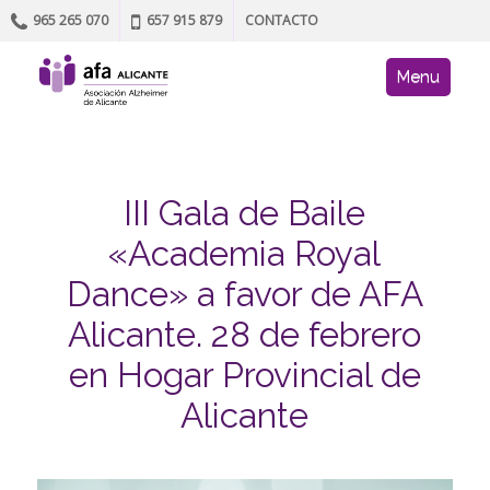
965 265 070
657 915 879
CONTACTO
Skip to content
AFA site navig
Menu
III Gala de Baile
«Academia Royal
Dance» a favor de AFA
Alicante. 28 de febrero
en Hogar Provincial de
Alicante