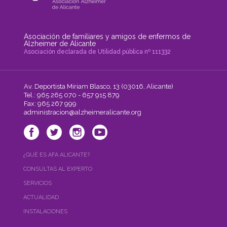
Asociación de familiares y amigos de enfermos de
Alzheimer de Alicante
Asociación declarada de Utilidad pública nº 111332
Av. Deportista Miriam Blasco, 13 (03016, Alicante)
Tel.: 965 265 070 - 657 915 879
Fax: 965 267 999
administracion@alzheimeralicante.org
¿QUÉ ES AFA ALICANTE?
CONSULTAS AL EXPERTO
SERVICIOS
ACTUALIDAD
INSTALACIONES