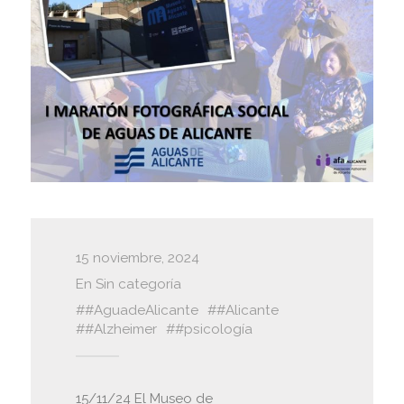
15 noviembre, 2024
En
Sin categoría
#AguadeAlicante
#Alicante
#Alzheimer
#psicología
15/11/24 El Museo de