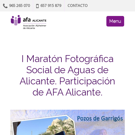
965 265 070
657 915 879
CONTACTO
Skip to content
AFA site navig
Menu
I Maratón Fotográfica
Social de Aguas de
Alicante. Participación
de AFA Alicante.