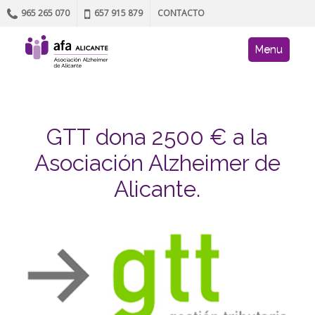
965 265 070
657 915 879
CONTACTO
Skip to content
AFA site navig
Menu
GTT dona 2500 € a la
Asociación Alzheimer de
Alicante.